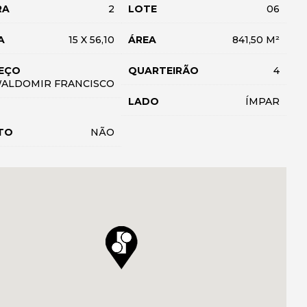
RA
2
LOTE
06
A
15 X 56,10
ÁREA
841,50 M²
EÇO
QUARTEIRÃO
4
WALDOMIR FRANCISCO
LADO
ÍMPAR
TO
NÃO