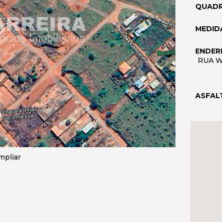
QUAD
MEDID
ENDER
RUA 
ASFAL
mpliar