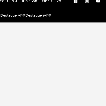
ex. : 08h30 - 18h / Sáb. : 08h30 - 12h
r Destaque APP
Destaque iAPP