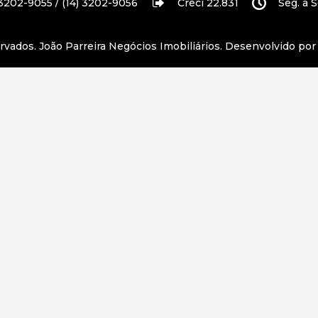
 3202-9055 / (14) 3202-9056
Creci 22.831
Seg. a S
ervados.
João Parreira Negócios Imobiliários
. Desenvolvido po