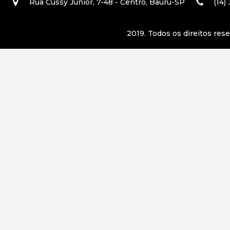
Rua Cussy Júnior, 7-48 - Centro, Bauru-SP
(14)
2019. Todos os direitos res