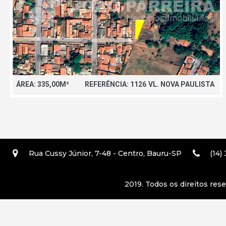
ÁREA: 335,00M²
REFERÊNCIA: 1126
VL. NOVA PAULISTA
Rua Cussy Júnior, 7-48 - Centro, Bauru-SP
(14)
2019. Todos os direitos res