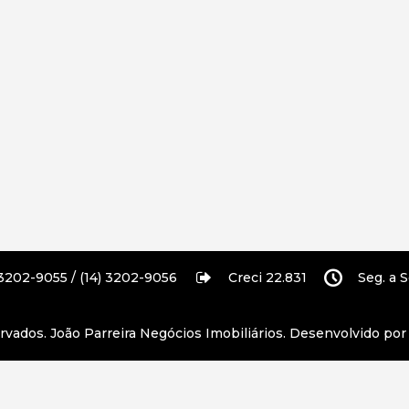
 3202-9055 / (14) 3202-9056
Creci 22.831
Seg. a S
ervados.
João Parreira Negócios Imobiliários
. Desenvolvido po